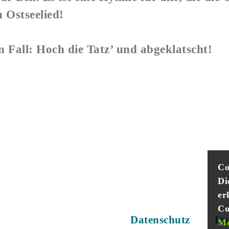
 Ostseelied!
 Fall: Hoch die Tatz’ und abgeklatscht!
Wir sind auch hier:
Co
Di
er
Co
dest du Informationen zum
Datenschutz
und
Im
Me