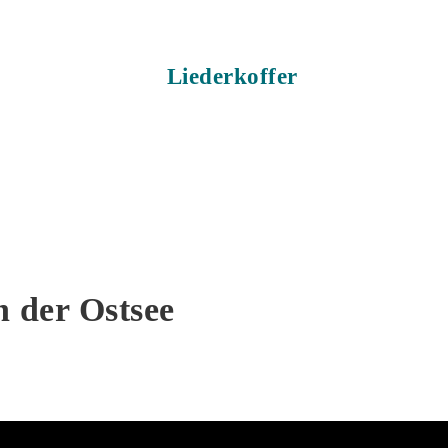
Über uns
Ko
er
Blog
 der Ostsee