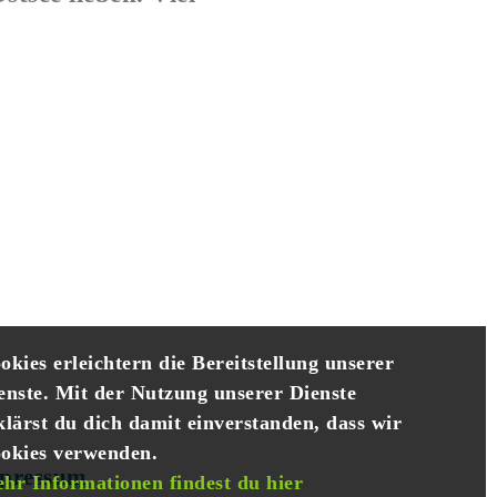
okies erleichtern die Bereitstellung unserer
enste. Mit der Nutzung unserer Dienste
klärst du dich damit einverstanden, dass wir
okies verwenden.
pressum
.
hr Informationen findest du hier